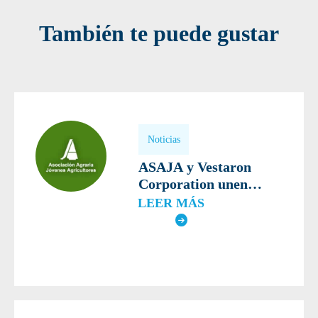
También te puede gustar
Noticias
ASAJA y Vestaron
Corporation unen
fuerzas para la
LEER MÁS
protección sostenible de
los cultivos de tomate
españoles