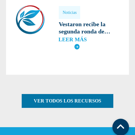
Noticias
Vestaron recibe la
segunda ronda de
autorizaciones de uso de
LEER MÁS
emergencia de SPEAR
LEP para combatir la
plaga de los cultivos en
Italia, Grecia y Chipre
VER TODOS LOS RECURSOS