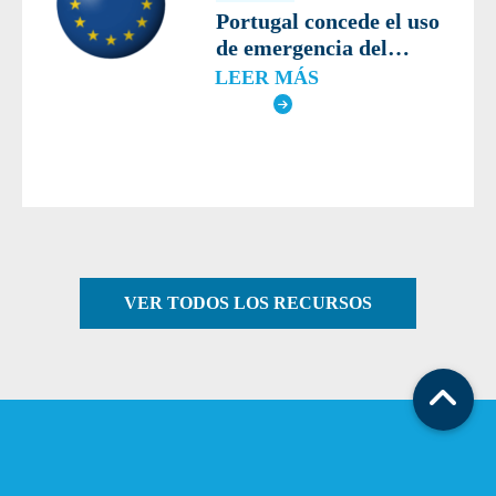
Portugal concede el uso
de emergencia del
bioinsecticida Vestaron
LEER MÁS
para proteger los
cultivos de tomate de
gran valor de una plaga
devastadora
VER TODOS LOS RECURSOS