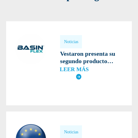
Noticias
Vestaron presenta su
segundo producto
®
bioinsecticida, Basin
LEER MÁS
Flex, para su registro en
Europa
Noticias